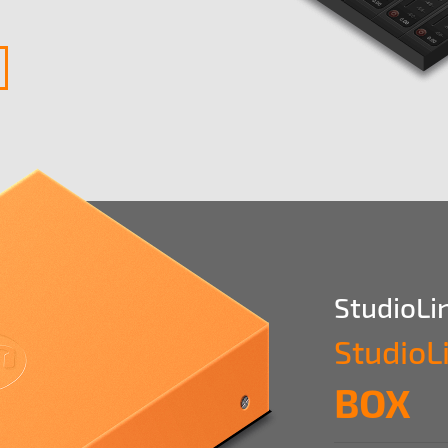
StudioLi
StudioL
BOX