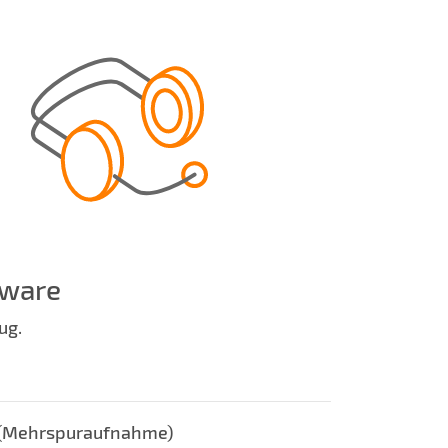
dware
ug.
 (Mehrspuraufnahme)