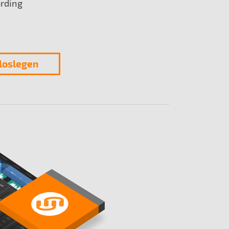
rding
 loslegen